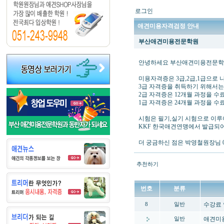
로그인
애견미용자격검정 안내
부산애견미용전문학원
안녕하세요 부산애견미용전문
미용자격증은 3급,2급,1급으로
3급 자격증을 취득하기 위해서는
2급 자격증은 12개월 과정을 수료
1급 자격증은 24개월 과정을 수
시험은 필기,실기 시험으로 이
KKF 한국애견연맹에서 발급되
더 궁금하신 점은 박영철원장님 010
추천하기
번호
분류
수강료
8
일반
애견미
일반