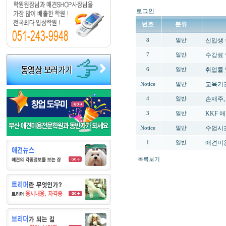
로그인
번호
분류
신입생 
8
일반
수강료
7
일반
취업률 
6
일반
교육기
Notice
일반
손재주,
4
일반
KKF 
3
일반
수업시간
Notice
일반
애견미
1
일반
목록보기