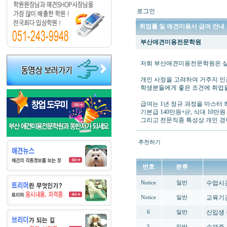
로그인
취업률 및 애견미용사 급여 안내
부산애견미용전문학원
저희 부산애견미용전문학원은 실제
개인 사정을 고려하여 거주지 인
학생분들에게 좋은 조건에 취업을
급여는 1년 정규 과정을 마스터 
기본급 140만원+@, 식대 10만
그리고 전문직종 특성상 개인 경
추천하기
번호
분류
수업시간
Notice
일반
교육기
Notice
일반
신입생 
6
일반
5
일반