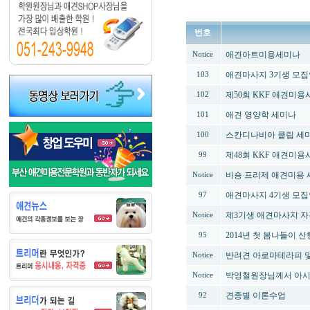
번호
애견아트미용세미나
Notice
애견마사지 3기생 모
103
제50회 KKF 애견미
102
애견 영양학 세미나
101
스칸디나비아 클립 세
100
제48회 KKF 애견미
99
비숑 프리제 애견미용 
Notice
애견마사지 4기생 모
97
제3기생 애견마사지 자
Notice
2014년 첫 봄나들이 산
95
반려견 아로마테라피 및
Notice
박영철원장님께서 아시
Notice
견종별 이론수업
92