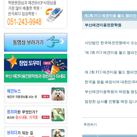
제2회 FCI 애견미용 월드 챔피
부산애견미용전문학원
사단법인 한국애견연맹에서 오는 1
'제 2회 FCI 애견미용 월드 챔피
제 2회 FCI 애견미용 월드 챔
한국을 찾을 예정이며 대한민국에
부산애견미용학원의 박영철 원장
엄정한 심사를 진행할 예정 입니
추천하기