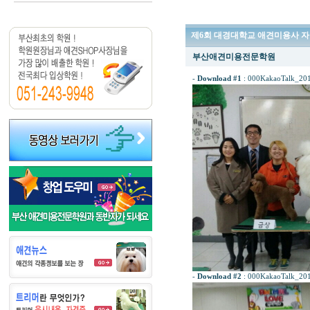
제6회 대경대학교 애견미용사 
부산애견미용전문학원
-
Download #1
:
000KakaoTalk_201
-
Download #2
:
000KakaoTalk_201