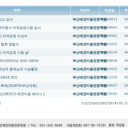
제목
작성자
작성일
추
도그쇼 심사
부산애견미용전문학원
2024/09/13
50
애견미용사 자격검정시험 심사
부산애견미용전문학원
2020/09/05
58
용사 자격검정 수상자
부산애견미용전문학원
2016/04/01
44
용 협회 창립식
부산애견미용전문학원
2014/10/22
43
사 자격검정 시험 날!
부산애견미용전문학원
2016/01/19
46
TERNATIONAL DOG SHOW
부산애견미용전문학원
2020/08/28
50
및 박상우 총재님과 기념촬영
부산애견미용전문학원
2014/10/22
40
ABAR 2022
부산애견미용전문학원
2022/12/26
50
제(2024FFK부산대회)
부산애견미용전문학원
2024/09/27
59
) BEXCO 애견미용 세미나 2
부산애견미용전문학원
2017/05/02
44
지
[1]
[2]
[3]
[4]
[5]
[6]
[7]
[8]
9
[10]
..
[5