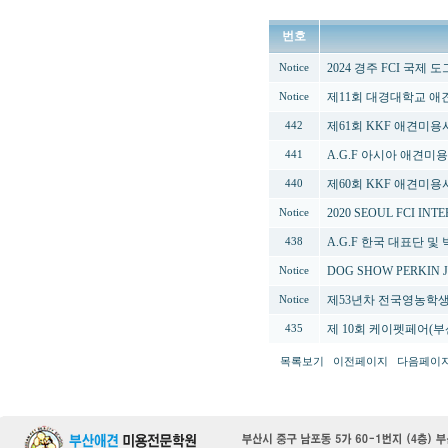
번호
2024 경주 FCI 국제 
Notice
제11회 대경대학교 
Notice
제61회 KKF 애견미
442
A.G.F 아시아 애견미
441
제60회 KKF 애견미용
440
2020 SEOUL FCI IN
Notice
A.G.F 한국 대표단 
438
DOG SHOW PERKIN J
Notice
제53년차 전국영농학생축
Notice
제 10회 케이펫페어(부산
435
목록보기
이전페이지
다음페이