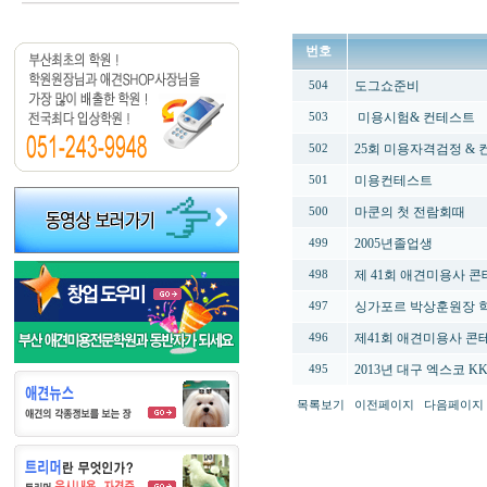
번호
도그쇼준비
504
미용시험& 컨테스트
503
25회 미용자격검정 &
502
미용컨테스트
501
마쿤의 첫 전람회때
500
2005년졸업생
499
제 41회 애견미용사 콘
498
싱가포르 박상훈원장 
497
제41회 애견미용사 콘
496
2013년 대구 엑스코 
495
목록보기
이전페이지
다음페이지