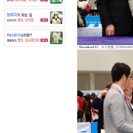
-
Download #2
:
크기변환_ZUMA0490ㄴ.J