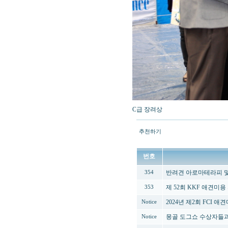
C급 장려상
추천하기
번호
반려견 아로마테라피 및 
354
제 52회 KKF 애견미
353
2024년 제2회 FCI 
Notice
몽골 도그쇼 수상자들과
Notice