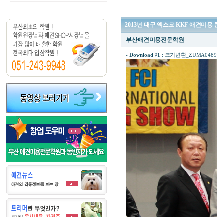
2013년 대구 엑스코 KKF 애견미용
부산애견미용전문학원
-
Download #1
:
크기변환_ZUMA0489ㄴ.J