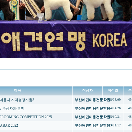
제목
작성자
작성일
추
견미용사 지격검정시험3
부산애견미용전문학원
2018/03/09
49
쇼 수상자와 함께
부산애견미용전문학원
2024/04/26
48
GROOMING COMPETITION 2025
부산애견미용전문학원
2025/10/31
48
ABAR 2022
부산애견미용전문학원
2023/01/17
48