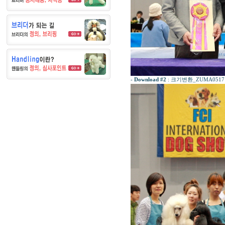
-
Download #2
:
크기변환_ZUMA0517ㄴ.J