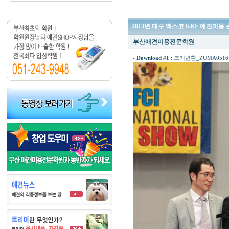
2013년 대구 엑스코 KKF 애견미용
부산애견미용전문학원
-
Download #1
:
크기변환_ZUMA0516ㄴ.J